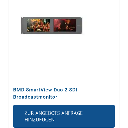
Video
Ton
Licht
Rigging
Kabel
BMD SmartView Duo 2 SDI-
Broadcastmonitor
Sonstiges
ZUR ANGEBOTS ANFRAGE
HINZUFÜGEN
Gebrauchtes