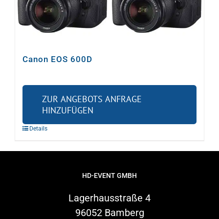
Video
Ton
Canon EOS 600D
Licht
ZUR ANGEBOTS ANFRAGE
HINZUFÜGEN
Rigging
Details
Kabel
HD-EVENT GMBH
Sonstiges
Lagerhausstraße 4
96052 Bamberg
Gebrauchtes