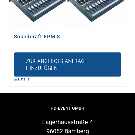
Video
Ton
Soundcraft EPM 8
Licht
ZUR ANGEBOTS ANFRAGE
HINZUFÜGEN
Rigging
Details
Kabel
HD-EVENT GMBH
Sonstiges
Lagerhausstraße 4
96052 Bamberg
Gebrauchtes