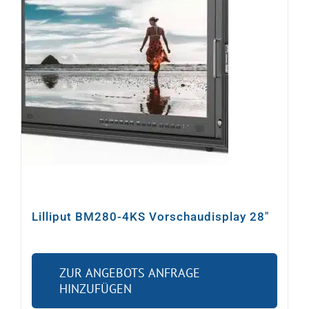
Video
Ton
Licht
Rigging
Kabel
Lilliput BM280-4KS Vorschaudisplay 28″
Sonstiges
ZUR ANGEBOTS ANFRAGE
HINZUFÜGEN
Gebrauchtes