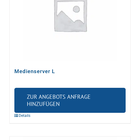
Video
Ton
Licht
Rigging
Medienserver L
Kabel
ZUR ANGEBOTS ANFRAGE
HINZUFÜGEN
Sonstiges
Details
Gebrauchtes