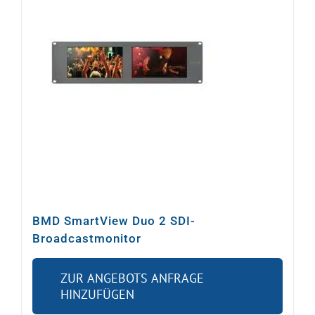
Video
Ton
Licht
Rigging
Kabel
BMD SmartView Duo 2 SDI-
Broadcastmonitor
Sonstiges
ZUR ANGEBOTS ANFRAGE
HINZUFÜGEN
Gebrauchtes