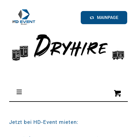
Zum
Inhalt
MAINPAGE
springen
Toggle
Navigation
Medien
Jetzt bei HD‑Event mieten: