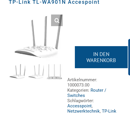
TP-Link TL-WA901N Accespoint
Video
Ton
Licht
IN DEN
WARENKORB
TP-
Rigging
Link
TL-
Artikelnummer:
1000073.00
WA901N
Kabel
Kategorien:
Router /
Accespoint
Switches
Schlagwörter:
Menge
Accesspoint
,
Sonstiges
Netzwerktechnik
,
TP-Link
Gebrauchtes