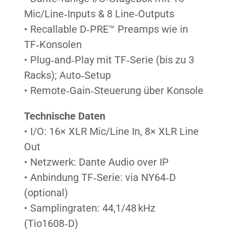
Mic/Line‑Inputs & 8 Line‑Outputs
• Recallable D‑PRE™ Preamps wie in
TF‑Konsolen
• Plug‑and‑Play mit TF‑Serie (bis zu 3
Racks); Auto‑Setup
• Remote‑Gain‑Steuerung über Konsole
Technische Daten
• I/O: 16× XLR Mic/Line In, 8× XLR Line
Out
• Netzwerk: Dante Audio over IP
• Anbindung TF‑Serie: via NY64‑D
(optional)
• Samplingraten: 44,1/48 kHz
(Tio1608‑D)