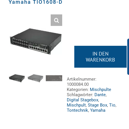
Yamaha TIO1608-D
Video
Ton
Licht
IN DEN
WARENKORB
Yamaha
Rigging
TIO1608-
D
Artikelnummer:
1000084.00
Menge
Kabel
Kategorien:
Mischpulte
Schlagwörter:
Dante
,
Digital Stagebox
,
Mischpult
,
Stage Box
,
Tio
,
Sonstiges
Tontechnik
,
Yamaha
Gebrauchtes