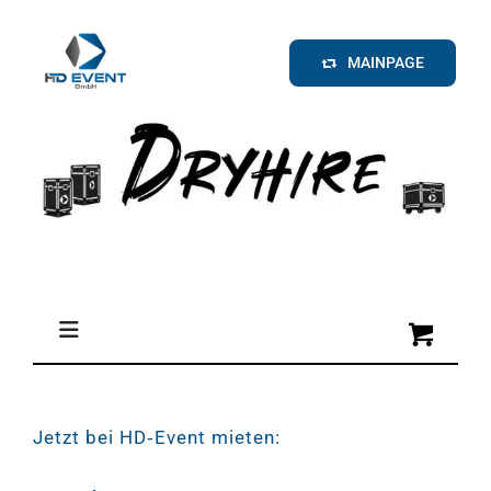
Zum
Inhalt
MAINPAGE
springen
Toggle
Navigation
Medien
Jetzt bei HD‑Event mieten: