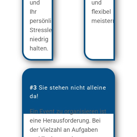
und
und
Ihr
flexibel
persönliches
meistern.
Stresslevel
niedrig
halten.
#3
Sie stehen nicht alleine
da!
Ein Event zu organisieren ist
eine Herausforderung. Bei
der Vielzahl an Aufgaben