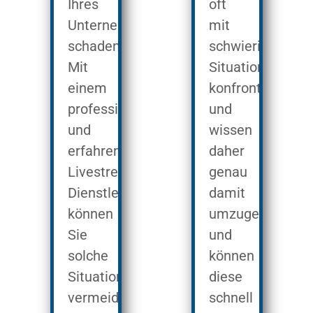
Ihres
oft
Unternehmens
mit
schaden.
schwierigen
Mit
Situationen
einem
konfrontiert
professionellen
und
und
wissen
erfahrenen
daher
Livestreaming-
genau
Dienstleister
damit
können
umzugehen
Sie
und
solche
können
Situationen
diese
vermeiden
schnell