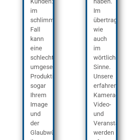
Kunden:
haben.
im
Im
schlimmsten
übertragenen,
Fall
wie
kann
auch
eine
im
schlecht
wörtlichen
umgesetzte
Sinne.
Produktion
Unsere
sogar
erfahrenen
Ihrem
Kamera-,
Image
Video-
und
und
der
Veranstaltungst
Glaubwürdigkeit
werden