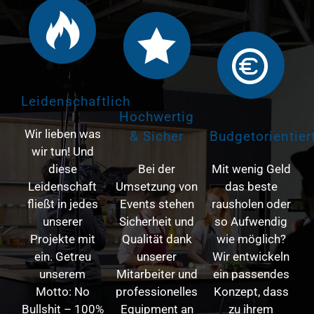
Leidenschaftlich
Hochwertig
Wir lieben was
& Sicher
Budgetorientier
wir tun! Und
diese
Bei der
Mit wenig Geld
Leidenschaft
Umsetzung von
das beste
fließt in jedes
Events stehen
rausholen oder
unserer
Sicherheit und
so Aufwendig
Projekte mit
Qualität dank
wie möglich?
ein. Getreu
unserer
Wir entwickeln
unserem
Mitarbeiter und
ein passendes
Motto: No
professionelles
Konzept, dass
Bullshit – 100%
Equipment an
zu ihrem