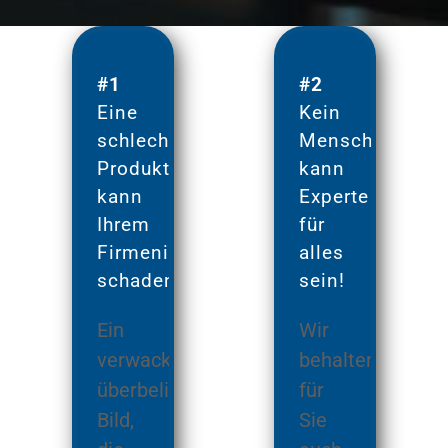
#1
#2
Eine
Kein
schlechte
Mensch
Produktion
kann
kann
Experte
Ihrem
für
Firmenimage
alles
schaden!
sein!
Ein
Wir
verwackeltes,
behalten
überbelichtetes
für
Bild,
Sie