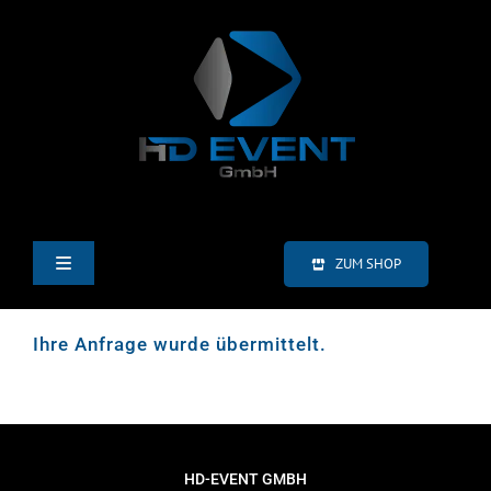
Zum
Inhalt
springen
ZUM SHOP
Toggle
Navigation
HOME
Ihre Anfrage wurde übermittelt.
LED-VIDEOWÄNDE
VERANSTALTUNGSTECHNIK
HD-EVENT GMBH